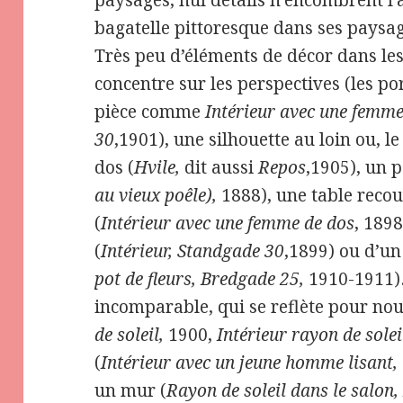
paysages, nul détails n’encombrent l’a
bagatelle pittoresque dans ses pays
Très peu d’éléments de décor dans les
concentre sur les perspectives (les po
pièce comme
Intérieur avec une femme
30
,1901), une silhouette au loin ou, l
dos (
Hvile,
dit aussi
Repos
,1905), un p
au vieux poêle),
1888), une table reco
(
Intérieur avec une femme de dos
, 1898
(
Intérieur, Standgade 30
,1899) ou d’un 
pot de fleurs, Bredgade 25,
1910-1911)
incomparable, qui se reflète pour nou
de soleil,
1900,
Intérieur rayon de soleil
(
Intérieur avec un jeune homme lisant,
un mur (
Rayon de soleil dans le salon, 