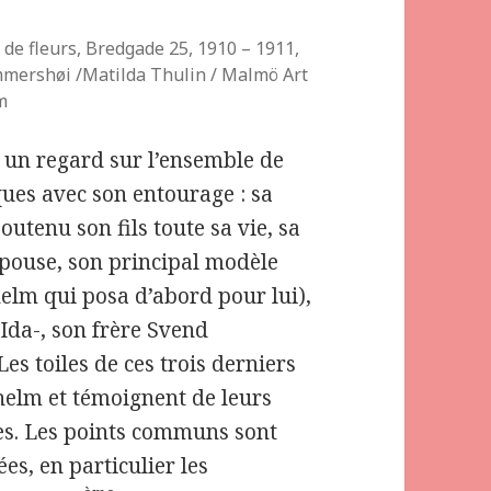
de fleurs, Bredgade 25, 1910 – 1911,
ershøi /Matilda Thulin / Malmö Art
m
t un regard sur l’ensemble de
iques avec son entourage : sa
utenu son fils toute sa vie, sa
 épouse, son principal modèle
helm qui posa d’abord pour lui),
’Ida-, son frère Svend
s toiles de ces trois derniers
helm et témoignent de leurs
es. Les points communs sont
s, en particulier les