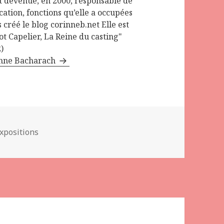
t devenue, en 2000, responsable de
ation, fonctions qu’elle a occupées
s créé le blog corinneb.net Elle est
t Capelier, La Reine du casting"
)
rinne Bacharach
atégories
xpositions