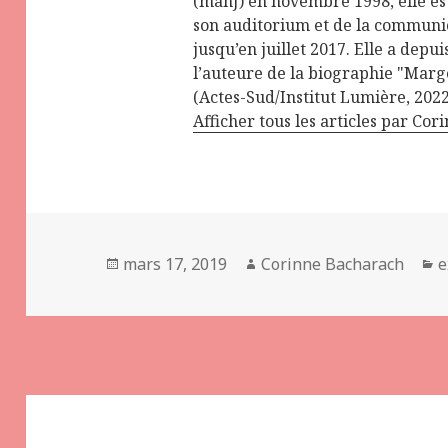
(mahJ) en novembre 1998, elle es
son auditorium et de la communic
jusqu’en juillet 2017. Elle a depui
l’auteure de la biographie "Margo
(Actes-Sud/Institut Lumière, 2022
Afficher tous les articles par Co
Publié
Auteur
C
mars 17, 2019
Corinne Bacharach
e
le