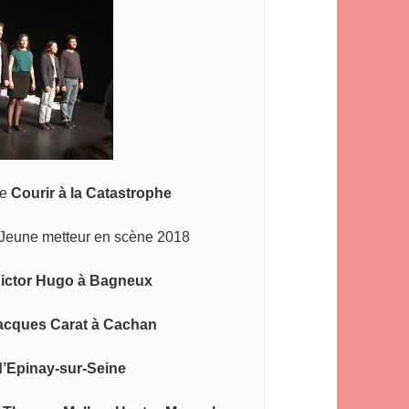
e 
Courir à la Catastrophe
3/Jeune metteur en scène 2018
ictor Hugo à Bagneux
acques Carat à Cachan
 d’Epinay-sur-Se
ine