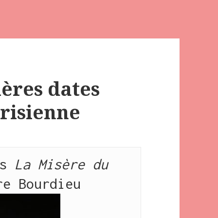
ières dates
arisienne
s
 La Misère du 
re Bourdieu