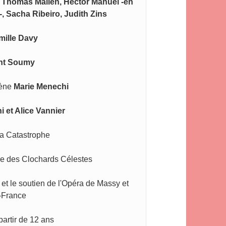
Thomas Mallen, Hector Manuel -en 
, Sacha Ribeiro, Judith Zins
mille Davy
nt Soumy
ène 
Marie Menechi
 et Alice Vannier
la Catastrophe
re des Clochards Célestes 
et le soutien de l'Opéra de Massy et 
e-France
partir de 12 ans