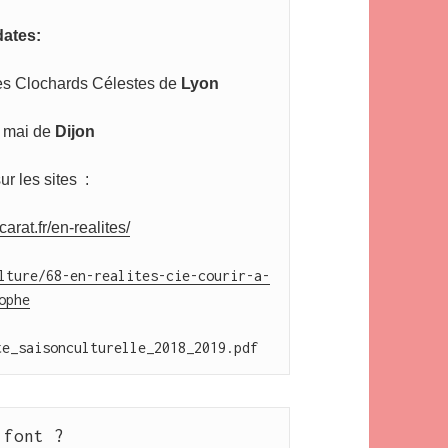
ates: 
des Clochards Célestes de 
Lyon
 mai de 
Dijon
ur les sites  : 
arat.fr/en-realites/
lture/68-en-realites-cie-courir-a-
ophe
te_saisonculturelle_2018_2019.pdf
 font ?