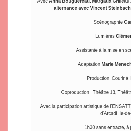
Avec 
Anna Bouguereau, Margaux Grilleau, 
alternance avec Vincent Steinbach-
Scénographie 
Ca
Lumières 
Cléme
Assistante à la mise en sc
Adaptation 
Marie Menechi
Production: Courir à 
Coproduction : Théâtre 13, Théât
Avec la participation artistique de l'ENSATT 
d'Arcadi Ile-d
1h30 sans entracte, à 