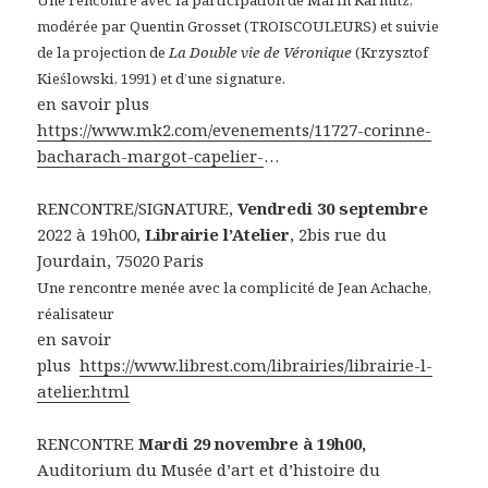
Une rencontre avec la participation de Marin Karmitz,
modérée par Quentin Grosset (TROISCOULEURS) et suivie
de la projection de
La Double vie de Véronique
(Krzysztof
Kieślowski, 1991) et d’une signature.
en savoir plus
https://www.mk2.com/evenements/11727-corinne-
bacharach-margot-capelier-
…
RENCONTRE/SIGNATURE,
Vendredi 30 septembre
2022 à 19h00,
Librairie l’Atelier
, 2bis rue du
Jourdain, 75020 Paris
Une rencontre menée avec la complicité de Jean Achache,
réalisateur
en savoir
plus
https://www.librest.com/librairies/librairie-l-
atelier.html
RENCONTRE
Mardi 29 novembre à 19h00,
Auditorium du Musée d’art et d’histoire du