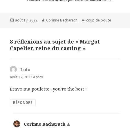
Publié
Auteur
Catégories
août 17, 2022
Corinne Bacharach
coup de pouce
le
8 réflexions au sujet de « Margot
Capelier, reine du casting »
Lolo
dit :
août 17, 2022 à 9:29
Bravo ma poulette , you’re the best !
RÉPONDRE
Corinne Bacharach
dit :