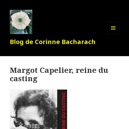
MENU
Blog de Corinne Bacharach
ET
WIDGETS
Margot Capelier, reine du
casting