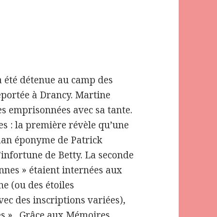
 a été détenue au camp des
éportée à Drancy. Martine
es emprisonnées avec sa tante.
s : la première révèle qu’une
man éponyme de Patrick
infortune de Betty. La seconde
nes » étaient internées aux
ne (ou des étoiles
vec des inscriptions variées),
s ».
Grâce aux Mémoires