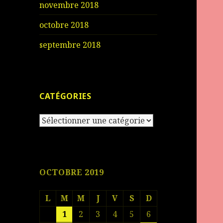
novembre 2018
octobre 2018
septembre 2018
CATÉGORIES
Catégories
OCTOBRE 2019
L
M
M
J
V
S
D
1
2
3
4
5
6