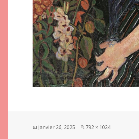
Publié
Taille
janvier 26, 2025
792 × 1024
le
réelle