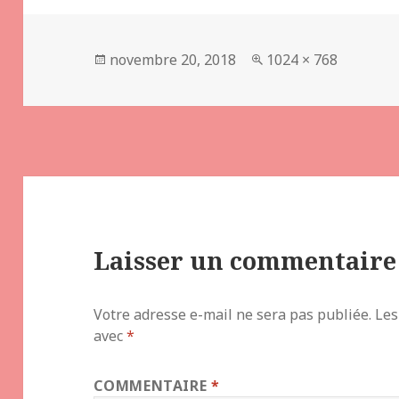
Publié
Taille
novembre 20, 2018
1024 × 768
le
réelle
Laisser un commentaire
Votre adresse e-mail ne sera pas publiée.
Les
avec
*
COMMENTAIRE
*