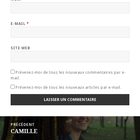
E-MAIL
*
SITE WEB
Prévenez-moi de tous les nouveaux commentaires par e-
mail.
Prévenez-moi de tous les nouveaux articles par e-mail.
Navigation
PRÉCÉDENT
de
CAMILLE
Article
l’article
précédent :