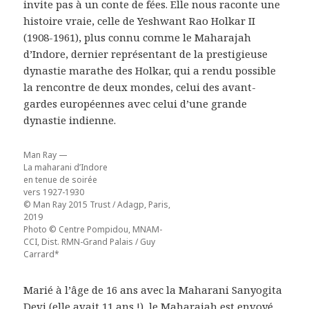
invite pas à un conte de fées. Elle nous raconte une
histoire vraie, celle de Yeshwant Rao Holkar II
(1908-1961), plus connu comme le Maharajah
d’Indore, dernier représentant de la prestigieuse
dynastie marathe des Holkar, qui a rendu possible
la rencontre de deux mondes, celui des avant-
gardes européennes avec celui d’une grande
dynastie indienne.
Man Ray —
La maharani d’Indore
en tenue de soirée
vers 1927-1930
© Man Ray 2015 Trust / Adagp, Paris,
2019
Photo © Centre Pompidou, MNAM-
CCI, Dist. RMN-Grand Palais / Guy
Carrard*
Marié à l’âge de 16 ans avec la Maharani Sanyogita
Devi (elle avait 11 ans !), le Maharajah est envoyé