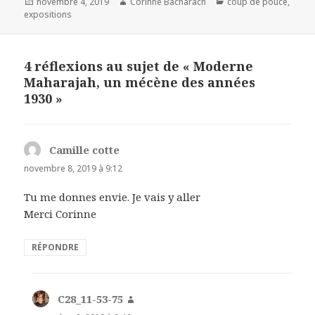
Publié
Auteur
Catégories
novembre 4, 2019
Corinne Bacharach
coup de pouce
,
le
expositions
4 réflexions au sujet de « Moderne
Maharajah, un mécène des années
1930 »
Camille cotte
dit :
novembre 8, 2019 à 9:12
Tu me donnes envie. Je vais y aller
Merci Corinne
RÉPONDRE
C28_11-53-75
dit :