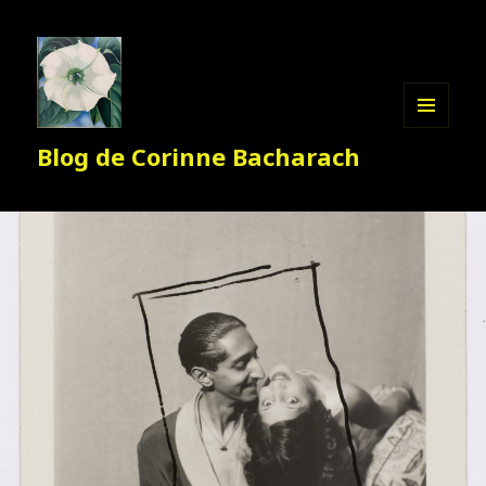
MENU
Blog de Corinne Bacharach
ET
WIDGETS