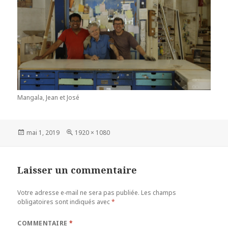
Mangala, Jean et José
Publié
Taille
mai 1, 2019
1920 × 1080
le
réelle
Laisser un commentaire
Votre adresse e-mail ne sera pas publiée.
Les champs
obligatoires sont indiqués avec
*
COMMENTAIRE
*