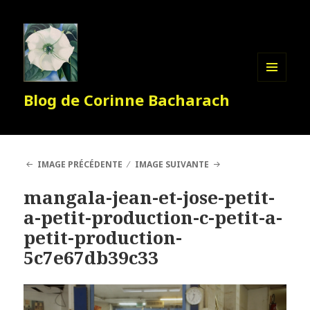
MENU
Blog de Corinne Bacharach
ET
WIDGETS
IMAGE PRÉCÉDENTE
IMAGE SUIVANTE
mangala-jean-et-jose-petit-
a-petit-production-c-petit-a-
petit-production-
5c7e67db39c33