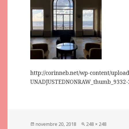
http://corinneb.net/wp-content/uploa
UNADJUSTEDNONRAW_thumb_9332-2
Publié
Taille
novembre 20, 2018
248 × 248