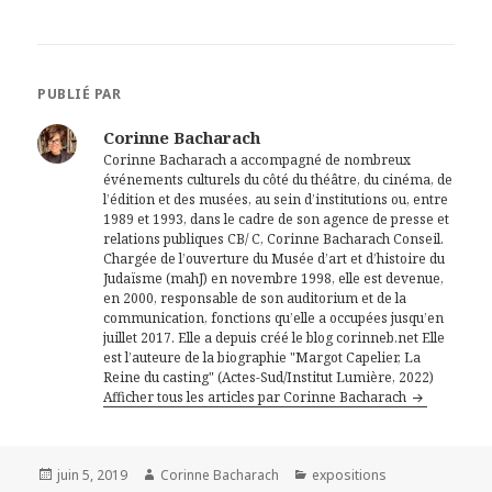
PUBLIÉ PAR
Corinne Bacharach
Corinne Bacharach a accompagné de nombreux
événements culturels du côté du théâtre, du cinéma, de
l’édition et des musées, au sein d’institutions ou, entre
1989 et 1993, dans le cadre de son agence de presse et
relations publiques CB/ C, Corinne Bacharach Conseil.
Chargée de l’ouverture du Musée d’art et d’histoire du
Judaïsme (mahJ) en novembre 1998, elle est devenue,
en 2000, responsable de son auditorium et de la
communication, fonctions qu’elle a occupées jusqu’en
juillet 2017. Elle a depuis créé le blog corinneb.net Elle
est l’auteure de la biographie "Margot Capelier, La
Reine du casting" (Actes-Sud/Institut Lumière, 2022)
Afficher tous les articles par Corinne Bacharach
Publié
Auteur
Catégories
juin 5, 2019
Corinne Bacharach
expositions