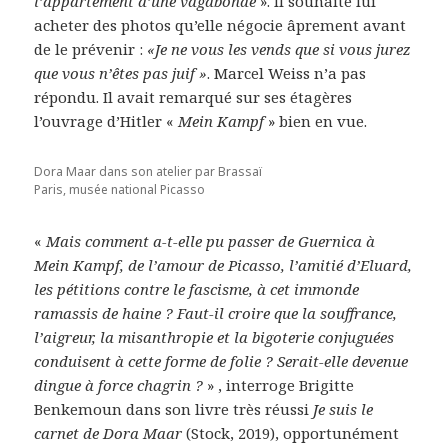
l’appartement d’une vagabonde
». Il souhaite lui
acheter des photos qu’elle négocie âprement avant
de le prévenir :
«Je ne vous les vends que si vous jurez
que vous n’êtes pas juif »
. Marcel Weiss n’a pas
répondu. Il avait remarqué sur ses étagères
l’ouvrage d’Hitler «
Mein Kampf
» bien en vue.
Dora Maar dans son atelier par Brassaï
Paris, musée national Picasso
«
Mais comment a-t-elle pu passer de Guernica à
Mein Kampf, de l’amour de Picasso, l’amitié d’Eluard,
les pétitions contre le fascisme, à cet immonde
ramassis de haine ? Faut-il croire que la souffrance,
l’aigreur, la misanthropie et la bigoterie conjuguées
conduisent à cette forme de folie ? Serait-elle devenue
dingue à force chagrin ?
» , interroge Brigitte
Benkemoun dans son livre très réussi
Je suis le
carnet de Dora Maar
(Stock, 2019), opportunément