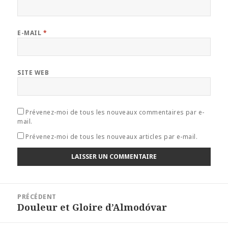
E-MAIL
*
SITE WEB
Prévenez-moi de tous les nouveaux commentaires par e-
mail.
Prévenez-moi de tous les nouveaux articles par e-mail.
Navigation
PRÉCÉDENT
de
Douleur et Gloire d’Almodóvar
Article
l’article
précédent :