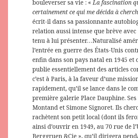
bouleverser sa vie : «
La fascination q
certainement ce qui me décida à cherc
écrit-il dans sa passionnante autobio
relation aussi intense que brève avec
tenu à lui présenter…Naturalisé améri
l’entrée en guerre des États-Unis cont
enfin dans son pays natal en 1945 et 
publie essentiellement des articles co
c’est à Paris, à la faveur d’une mission
rapidement, qu’il se lance dans le co
première galerie Place Dauphine. Ses 
Montand et Simone Signoret. Ils cherc
rachètent son petit local (dont ils fer
ainsi d’ouvrir en 1949, au 70 rue de l’U
Berggruen &Cie », qu’il dirigera pend