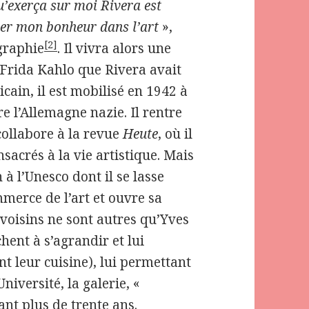
u’exerça sur moi Rivera est
her mon bonheur dans l’art
»,
[2]
graphie
. Il vivra alors une
 Frida Kahlo que Rivera avait
cain, il est mobilisé en 1942 à
re l’Allemagne nazie. Il rentre
collabore à la revue
Heute
, où il
nsacrés à la vie artistique. Mais
 à l’Unesco dont il se lasse
mmerce de l’art et ouvre sa
voisins ne sont autres qu’Yves
hent à s’agrandir et lui
ont leur cuisine), lui permettant
niversité, la galerie, «
ant plus de trente ans.