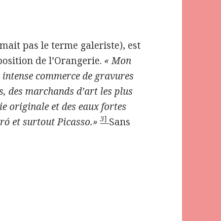
mait pas le terme galeriste), est
position de l’Orangerie.
« Mon
un intense commerce de gravures
ris, des marchands d’art les plus
e originale et des eaux fortes
3
]
iró et surtout Picasso
.»
Sans