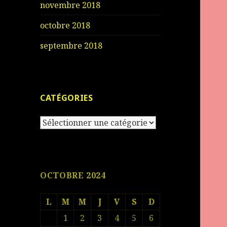
novembre 2018
octobre 2018
septembre 2018
CATÉGORIES
Catégories
OCTOBRE 2024
L
M
M
J
V
S
D
1
2
3
4
5
6