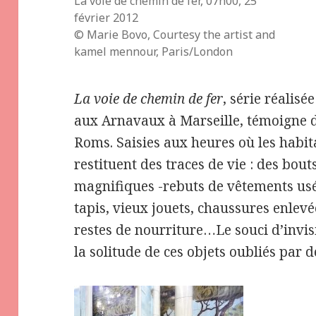
La voie de chemin de fer, 07h00, 25
février 2012
© Marie Bovo, Courtesy the artist and
kamel mennour, Paris/London
La voie de chemin de fer
, série réalisé
aux Arnavaux à Marseille, témoigne d
Roms. Saisies aux heures où les habit
restituent des traces de vie : des bout
magnifiques -rebuts de vêtements u
tapis, vieux jouets, chaussures enlevée
restes de nourriture…Le souci d’invisi
la solitude de ces objets oubliés par 