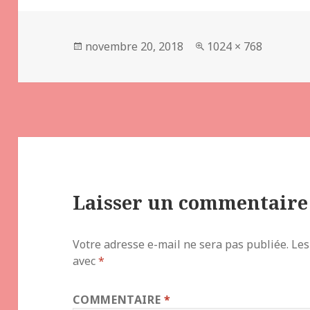
Publié
Taille
novembre 20, 2018
1024 × 768
le
réelle
Laisser un commentaire
Votre adresse e-mail ne sera pas publiée.
Les
avec
*
COMMENTAIRE
*