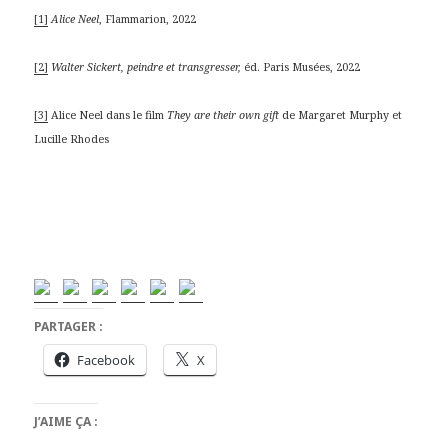
[1]
Alice Neel
, Flammarion, 2022
[2]
Walter Sickert, peindre et transgresser,
éd. Paris Musées, 2022
[3]
Alice Neel dans le film
They are their own gift
de Margaret Murphy et
Lucille Rhodes
PARTAGER :
Facebook
X
J’AIME ÇA :