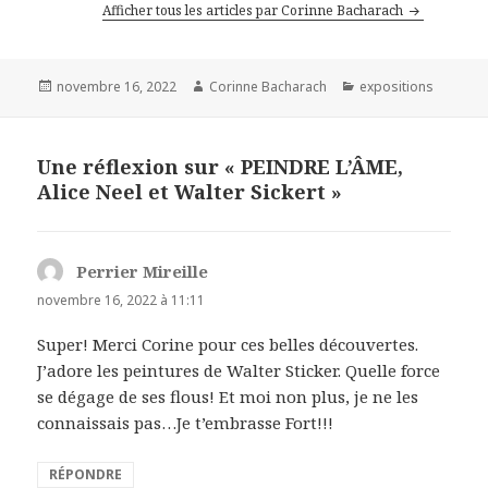
Afficher tous les articles par Corinne Bacharach
Publié
Auteur
Catégories
novembre 16, 2022
Corinne Bacharach
expositions
le
Une réflexion sur « PEINDRE L’ÂME,
Alice Neel et Walter Sickert »
Perrier Mireille
dit :
novembre 16, 2022 à 11:11
Super! Merci Corine pour ces belles découvertes.
J’adore les peintures de Walter Sticker. Quelle force
se dégage de ses flous! Et moi non plus, je ne les
connaissais pas…Je t’embrasse Fort!!!
RÉPONDRE