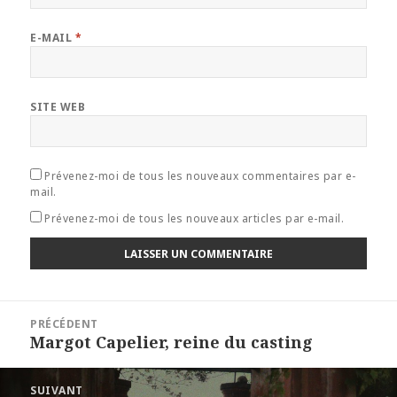
E-MAIL
*
SITE WEB
Prévenez-moi de tous les nouveaux commentaires par e-
mail.
Prévenez-moi de tous les nouveaux articles par e-mail.
Navigation
PRÉCÉDENT
de
Margot Capelier, reine du casting
Article
l’article
précédent :
SUIVANT