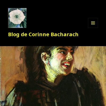
MENU
Blog de Corinne Bacharach
ET
WIDGETS