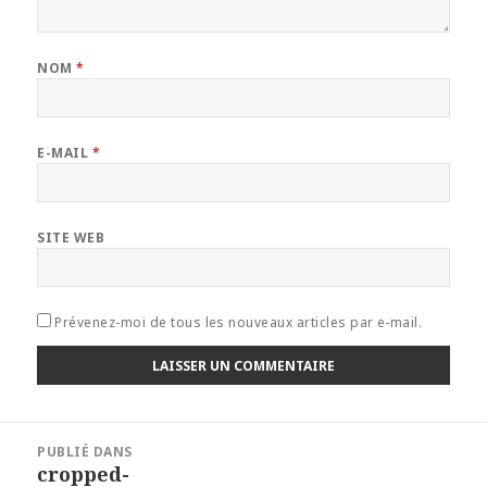
NOM
*
E-MAIL
*
SITE WEB
Prévenez-moi de tous les nouveaux articles par e-mail.
Navigation
PUBLIÉ DANS
de
cropped-