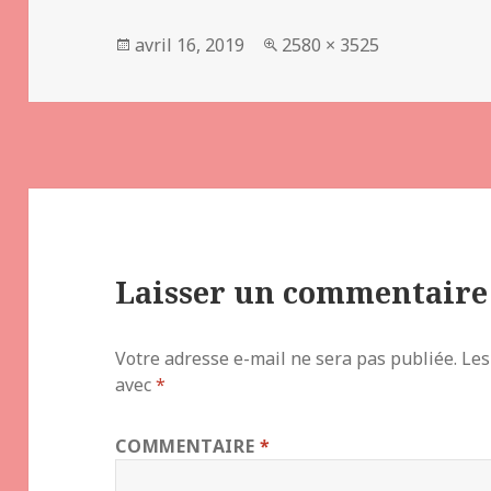
Publié
Taille
avril 16, 2019
2580 × 3525
le
réelle
Laisser un commentaire
Votre adresse e-mail ne sera pas publiée.
Les
avec
*
COMMENTAIRE
*