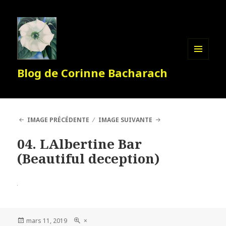
MENU
Blog de Corinne Bacharach
ET
WIDGETS
IMAGE PRÉCÉDENTE
IMAGE SUIVANTE
04. LAlbertine Bar
(Beautiful deception)
Publié
Taille
mars 11, 2019
×