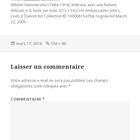
Vilhelm Hammershoi (1864-1916), Intérieur avec une femme
debout, n.d, huile sur toile, 67,5 x 54,3 cm Ambassador John L.
Loeb Jr. Danish Art Collection © TX0006154704, registered March
22, 2005‹
Publié
Taille
mars 17, 2019
156 × 96
le
réelle
Laisser un commentaire
Votre adresse e-mail ne sera pas publiée.
Les champs
obligatoires sont indiqués avec
*
COMMENTAIRE
*