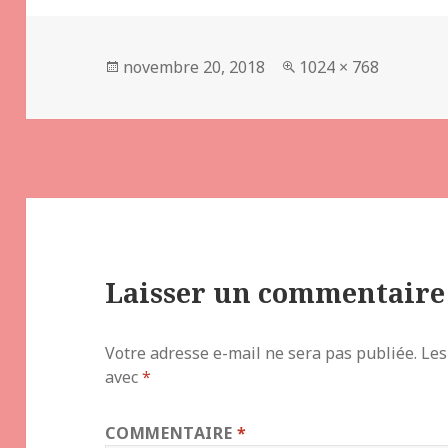
Publié
Taille
novembre 20, 2018
1024 × 768
le
réelle
Laisser un commentaire
Votre adresse e-mail ne sera pas publiée.
Les
avec
*
COMMENTAIRE
*