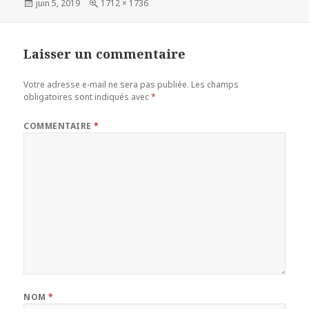
Publié
Taille
juin 5, 2019
1712 × 1736
le
réelle
Laisser un commentaire
Votre adresse e-mail ne sera pas publiée.
Les champs
obligatoires sont indiqués avec
*
COMMENTAIRE
*
NOM
*