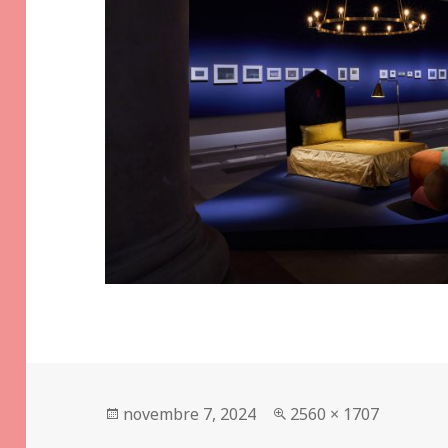
Publié
Taille
novembre 7, 2024
2560 × 1707
le
réelle