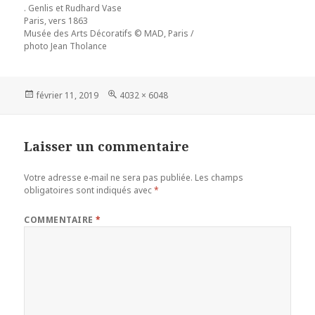
. Genlis et Rudhard Vase
Paris, vers 1863
Musée des Arts Décoratifs © MAD, Paris /
photo Jean Tholance
Publié
Taille
février 11, 2019
4032 × 6048
le
réelle
Laisser un commentaire
Votre adresse e-mail ne sera pas publiée.
Les champs
obligatoires sont indiqués avec
*
COMMENTAIRE
*