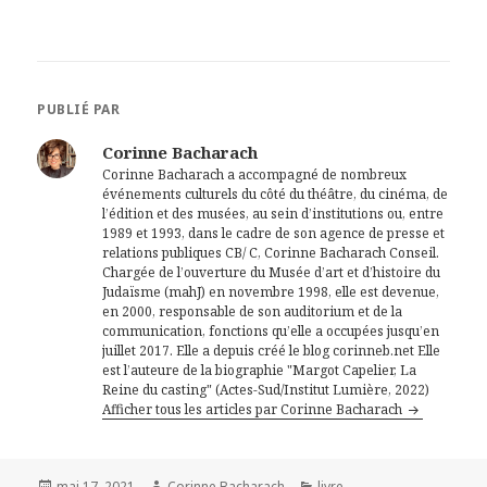
PUBLIÉ PAR
Corinne Bacharach
Corinne Bacharach a accompagné de nombreux
événements culturels du côté du théâtre, du cinéma, de
l’édition et des musées, au sein d’institutions ou, entre
1989 et 1993, dans le cadre de son agence de presse et
relations publiques CB/ C, Corinne Bacharach Conseil.
Chargée de l’ouverture du Musée d’art et d’histoire du
Judaïsme (mahJ) en novembre 1998, elle est devenue,
en 2000, responsable de son auditorium et de la
communication, fonctions qu’elle a occupées jusqu’en
juillet 2017. Elle a depuis créé le blog corinneb.net Elle
est l’auteure de la biographie "Margot Capelier, La
Reine du casting" (Actes-Sud/Institut Lumière, 2022)
Afficher tous les articles par Corinne Bacharach
Publié
Auteur
Catégories
mai 17, 2021
Corinne Bacharach
livre